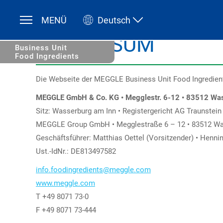
MENÜ
Deutsch
Deutsch
English
IMPRESSUM
Business Unit
Food Ingredients
Die Webseite der MEGGLE Business Unit Food Ingredient
MEGGLE GmbH & Co. KG • Megglestr. 6-12 • 83512 Was
Sitz: Wasserburg am Inn • Registergericht AG Traunstein
MEGGLE Group GmbH • Megglestraße 6 – 12 • 83512 Was
Geschäftsführer: Matthias Oettel (Vorsitzender) • Henn
Ust.-IdNr.: DE813497582
info.foodingredients@meggle.com
www.meggle.com
T +49 8071 73-0
F +49 8071 73-444